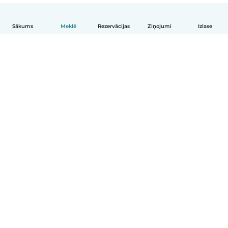
Sākums
Meklē
Rezervācijas
Ziņojumi
Izlase
Latviešu
Kā tas darbojas
Palīdzība
Noteikumi un privātums
Cenas
Informācija par uzņēmumu
Babysits darbam
Kopienas standarti
© Babysits B.V.