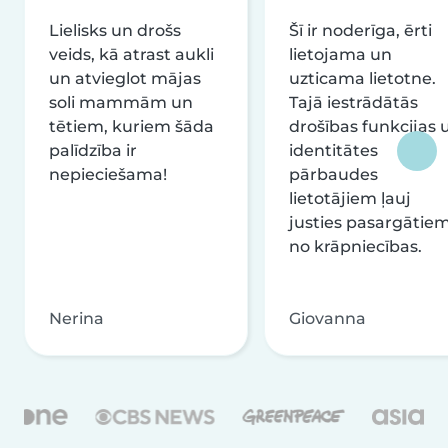
Lielisks un drošs
Šī ir noderīga, ērti
veids, kā atrast aukli
lietojama un
un atvieglot mājas
uzticama lietotne.
soli mammām un
Tajā iestrādātās
tētiem, kuriem šāda
drošības funkcijas 
palīdzība ir
identitātes
nepieciešama!
pārbaudes
lietotājiem ļauj
justies pasargātie
no krāpniecības.
Nerina
Giovanna