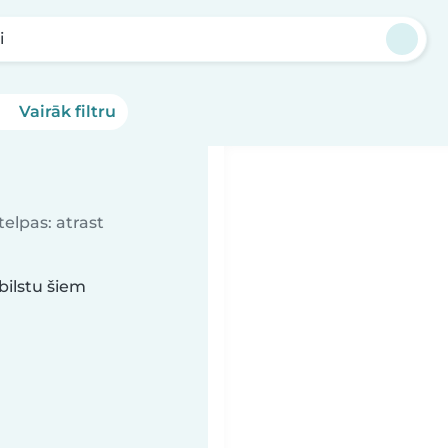
i
Vairāk filtru
elpas: atrast
bilstu šiem