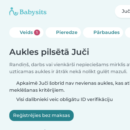
Juč
Veids
Pieredze
Pārbaudes
1
Aukles pilsētā Juči
Randiņš, darbs vai vienkārši nepieciešams mirklis at
uzticamas aukles ir ātrāk nekā nolikt gulēt mazuli.
Apkaimē Juči šobrīd nav nevienas aukles, kas at
meklēšanas kritērijiem.
Visi dalībnieki veic obligātu ID verifikāciju
Reģistrējies bez maksas