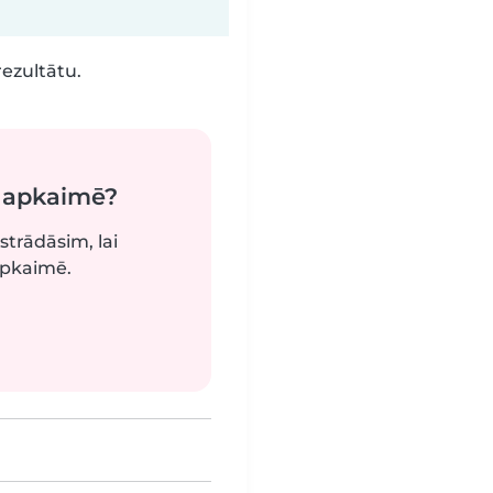
rezultātu.
ā apkaimē?
strādāsim, lai
apkaimē.