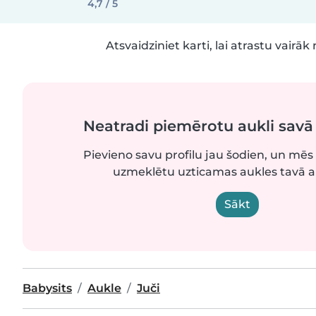
4,7 / 5
Atsvaidziniet karti, lai atrastu vairāk 
Neatradi piemērotu aukli sav
Pievieno savu profilu jau šodien, un mēs 
uzmeklētu uzticamas aukles tavā 
Sākt
Babysits
Aukle
Juči