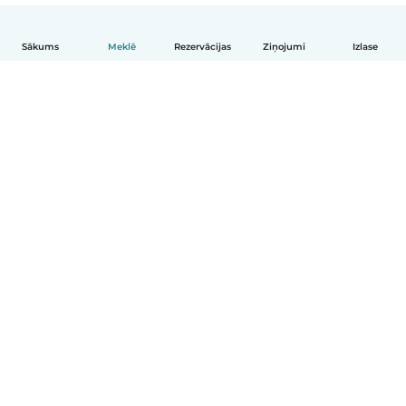
Sākums
Meklē
Rezervācijas
Ziņojumi
Izlase
Latviešu
Kā tas darbojas
Palīdzība
Noteikumi un privātums
Cenas
Informācija par uzņēmumu
Babysits darbam
Kopienas standarti
© Babysits B.V.