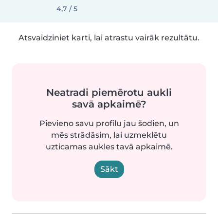
4,7 / 5
Atsvaidziniet karti, lai atrastu vairāk rezultātu.
Neatradi piemērotu aukli
savā apkaimē?
Pievieno savu profilu jau šodien, un
mēs strādāsim, lai uzmeklētu
uzticamas aukles tavā apkaimē.
Sākt