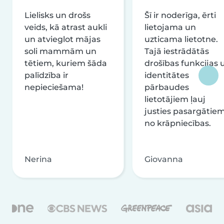
Lielisks un drošs
Šī ir noderīga, ērti
veids, kā atrast aukli
lietojama un
un atvieglot mājas
uzticama lietotne.
soli mammām un
Tajā iestrādātās
tētiem, kuriem šāda
drošības funkcijas 
palīdzība ir
identitātes
nepieciešama!
pārbaudes
lietotājiem ļauj
justies pasargātie
no krāpniecības.
Nerina
Giovanna