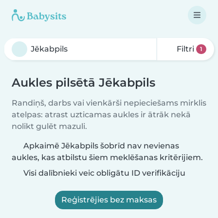
Filtri
1
Aukles pilsētā Jēkabpils
Randiņš, darbs vai vienkārši nepieciešams mirklis
atelpas: atrast uzticamas aukles ir ātrāk nekā
nolikt gulēt mazuli.
Apkaimē Jēkabpils šobrīd nav nevienas
aukles, kas atbilstu šiem meklēšanas kritērijiem.
Visi dalībnieki veic obligātu ID verifikāciju
Reģistrējies bez maksas