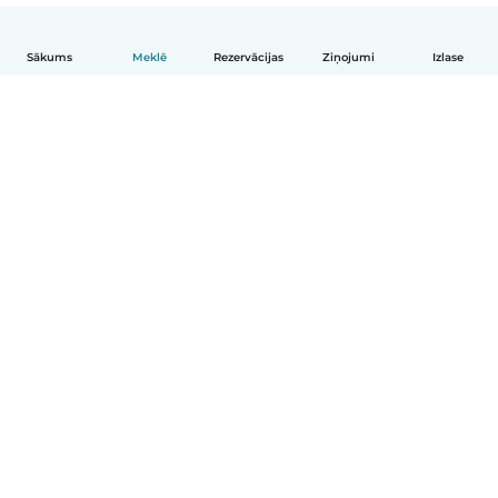
Sākums
Meklē
Rezervācijas
Ziņojumi
Izlase
Latviešu
Kā tas darbojas
Palīdzība
Noteikumi un privātums
Cenas
Informācija par uzņēmumu
Babysits darbam
Kopienas standarti
© Babysits B.V.