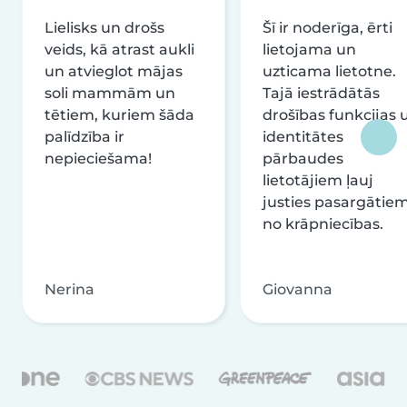
Lielisks un drošs
Šī ir noderīga, ērti
veids, kā atrast aukli
lietojama un
un atvieglot mājas
uzticama lietotne.
soli mammām un
Tajā iestrādātās
tētiem, kuriem šāda
drošības funkcijas 
palīdzība ir
identitātes
nepieciešama!
pārbaudes
lietotājiem ļauj
justies pasargātie
no krāpniecības.
Nerina
Giovanna