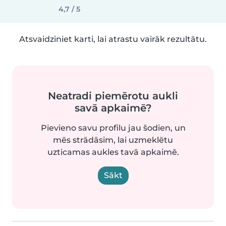
4,7 / 5
Atsvaidziniet karti, lai atrastu vairāk rezultātu.
Neatradi piemērotu aukli
savā apkaimē?
Pievieno savu profilu jau šodien, un
mēs strādāsim, lai uzmeklētu
uzticamas aukles tavā apkaimē.
Sākt