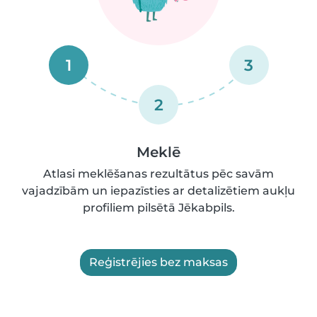
1
3
2
Meklē
Atlasi meklēšanas rezultātus pēc savām
vajadzībām un iepazīsties ar detalizētiem aukļu
profiliem pilsētā Jēkabpils.
Reģistrējies bez maksas