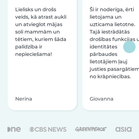
Lielisks un drošs
Šī ir noderīga, ērti
veids, kā atrast aukli
lietojama un
un atvieglot mājas
uzticama lietotne.
soli mammām un
Tajā iestrādātās
tētiem, kuriem šāda
drošības funkcijas 
palīdzība ir
identitātes
nepieciešama!
pārbaudes
lietotājiem ļauj
justies pasargātie
no krāpniecības.
Nerina
Giovanna