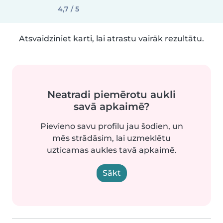
4,7 / 5
Atsvaidziniet karti, lai atrastu vairāk rezultātu.
Neatradi piemērotu aukli
savā apkaimē?
Pievieno savu profilu jau šodien, un
mēs strādāsim, lai uzmeklētu
uzticamas aukles tavā apkaimē.
Sākt