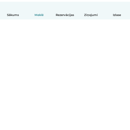
Sākums
Meklē
Rezervācijas
Ziņojumi
Izlase
Latviešu
Kā tas darbojas
Palīdzība
Noteikumi un privātums
Cenas
Informācija par uzņēmumu
Babysits darbam
Kopienas standarti
© Babysits B.V.