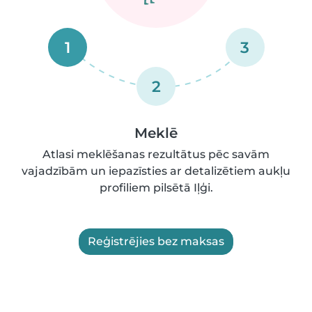
1
3
2
Meklē
Atlasi meklēšanas rezultātus pēc savām
vajadzībām un iepazīsties ar detalizētiem aukļu
profiliem pilsētā Iļģi.
Reģistrējies bez maksas