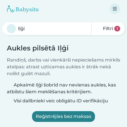
Filtri
1
Aukles pilsētā Iļģi
Randiņš, darbs vai vienkārši nepieciešams mirklis
atelpas: atrast uzticamas aukles ir ātrāk nekā
nolikt gulēt mazuli.
Apkaimē Iļģi šobrīd nav nevienas aukles, kas
atbilstu šiem meklēšanas kritērijiem.
Visi dalībnieki veic obligātu ID verifikāciju
Reģistrējies bez maksas