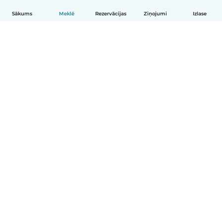
Sākums
Meklē
Rezervācijas
Ziņojumi
Izlase
Latviešu
Kā tas darbojas
Palīdzība
Noteikumi un privātums
Cenas
Informācija par uzņēmumu
Babysits darbam
Kopienas standarti
© Babysits B.V.