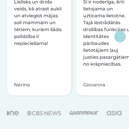
Lielisks un drošs
Šī ir noderīga, ērti
veids, kā atrast aukli
lietojama un
un atvieglot mājas
uzticama lietotne.
soli mammām un
Tajā iestrādātās
tētiem, kuriem šāda
drošības funkcijas 
palīdzība ir
identitātes
nepieciešama!
pārbaudes
lietotājiem ļauj
justies pasargātie
no krāpniecības.
Nerina
Giovanna