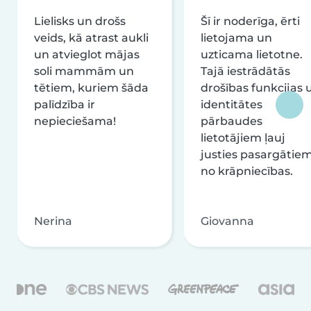
Lielisks un drošs
Šī ir noderīga, ērti
veids, kā atrast aukli
lietojama un
un atvieglot mājas
uzticama lietotne.
soli mammām un
Tajā iestrādātās
tētiem, kuriem šāda
drošības funkcijas 
palīdzība ir
identitātes
nepieciešama!
pārbaudes
lietotājiem ļauj
justies pasargātie
no krāpniecības.
Nerina
Giovanna