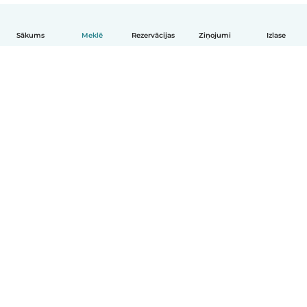
Sākums
Meklē
Rezervācijas
Ziņojumi
Izlase
Latviešu
Kā tas darbojas
Palīdzība
Noteikumi un privātums
Cenas
Informācija par uzņēmumu
Babysits darbam
Kopienas standarti
© Babysits B.V.