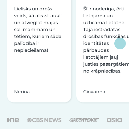
Lielisks un drošs
Šī ir noderīga, ērti
veids, kā atrast aukli
lietojama un
un atvieglot mājas
uzticama lietotne.
soli mammām un
Tajā iestrādātās
tētiem, kuriem šāda
drošības funkcijas 
palīdzība ir
identitātes
nepieciešama!
pārbaudes
lietotājiem ļauj
justies pasargātie
no krāpniecības.
Nerina
Giovanna