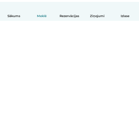
Sākums
Meklē
Rezervācijas
Ziņojumi
Izlase
Latviešu
Kā tas darbojas
Palīdzība
Noteikumi un privātums
Cenas
Informācija par uzņēmumu
Babysits darbam
Kopienas standarti
© Babysits B.V.