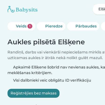
Elš
Veids
Pieredze
Pārbaudes
1
Aukles pilsētā Elšķene
Randiņš, darbs vai vienkārši nepieciešams mirklis at
uzticamas aukles ir ātrāk nekā nolikt gulēt mazuli.
Apkaimē Elšķene šobrīd nav nevienas aukles, ka
meklēšanas kritērijiem.
Visi dalībnieki veic obligātu ID verifikāciju
Reģistrējies bez maksas