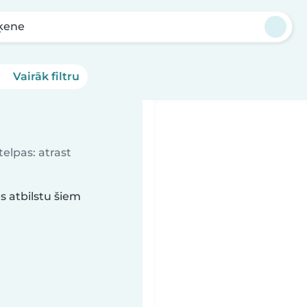
ķene
Vairāk filtru
elpas: atrast
s atbilstu šiem