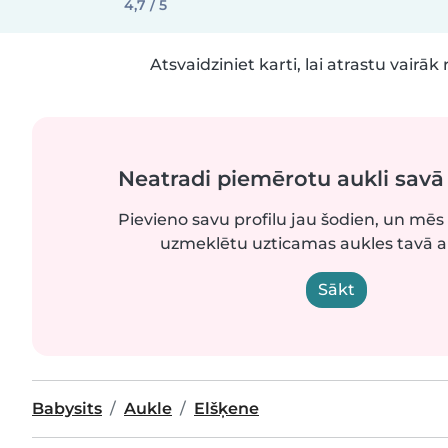
4,7 / 5
Atsvaidziniet karti, lai atrastu vairāk 
Neatradi piemērotu aukli sav
Pievieno savu profilu jau šodien, un mēs 
uzmeklētu uzticamas aukles tavā 
Sākt
Babysits
Aukle
Elšķene