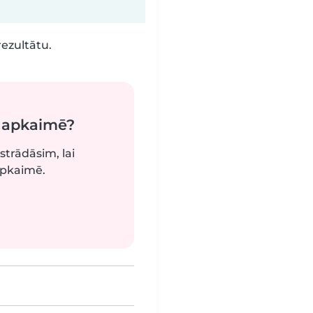
rezultātu.
ā apkaimē?
strādāsim, lai
apkaimē.