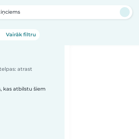
tiņciems
Vairāk filtru
elpas: atrast
 kas atbilstu šiem