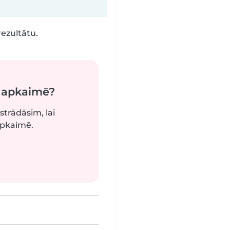
rezultātu.
ā apkaimē?
strādāsim, lai
apkaimē.