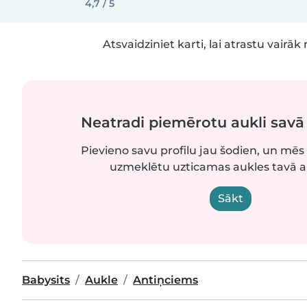
4,7 / 5
Atsvaidziniet karti, lai atrastu vairāk 
Neatradi piemērotu aukli sav
Pievieno savu profilu jau šodien, un mēs 
uzmeklētu uzticamas aukles tavā 
Sākt
Babysits
Aukle
Antiņciems