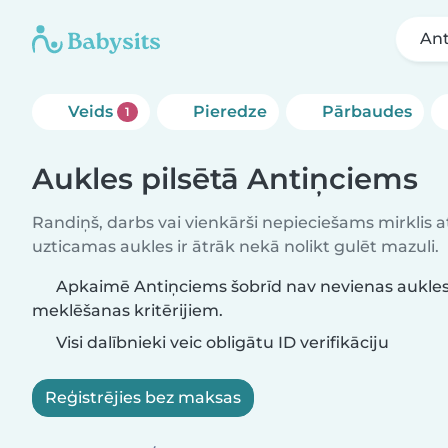
An
Veids
Pieredze
Pārbaudes
1
Aukles pilsētā Antiņciems
Randiņš, darbs vai vienkārši nepieciešams mirklis at
uzticamas aukles ir ātrāk nekā nolikt gulēt mazuli.
Apkaimē Antiņciems šobrīd nav nevienas aukles,
meklēšanas kritērijiem.
Visi dalībnieki veic obligātu ID verifikāciju
Reģistrējies bez maksas