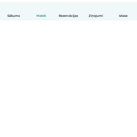
Sākums
Meklē
Rezervācijas
Ziņojumi
Izlase
Latviešu
Kā tas darbojas
Palīdzība
Noteikumi un privātums
Cenas
Informācija par uzņēmumu
Babysits darbam
Kopienas standarti
© Babysits B.V.