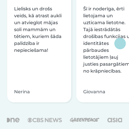
Lielisks un drošs
Šī ir noderīga, ērti
veids, kā atrast aukli
lietojama un
un atvieglot mājas
uzticama lietotne.
soli mammām un
Tajā iestrādātās
tētiem, kuriem šāda
drošības funkcijas 
palīdzība ir
identitātes
nepieciešama!
pārbaudes
lietotājiem ļauj
justies pasargātie
no krāpniecības.
Nerina
Giovanna