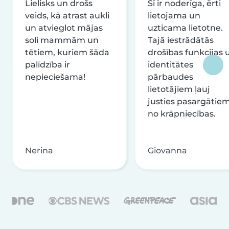
Lielisks un drošs
Šī ir noderīga, ērti
veids, kā atrast aukli
lietojama un
un atvieglot mājas
uzticama lietotne.
soli mammām un
Tajā iestrādātās
tētiem, kuriem šāda
drošības funkcijas 
palīdzība ir
identitātes
nepieciešama!
pārbaudes
lietotājiem ļauj
justies pasargātie
no krāpniecības.
Nerina
Giovanna