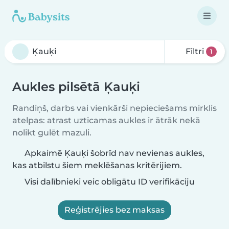
Filtri
1
Aukles pilsētā Ķauķi
Randiņš, darbs vai vienkārši nepieciešams mirklis
atelpas: atrast uzticamas aukles ir ātrāk nekā
nolikt gulēt mazuli.
Apkaimē Ķauķi šobrīd nav nevienas aukles,
kas atbilstu šiem meklēšanas kritērijiem.
Visi dalībnieki veic obligātu ID verifikāciju
Reģistrējies bez maksas