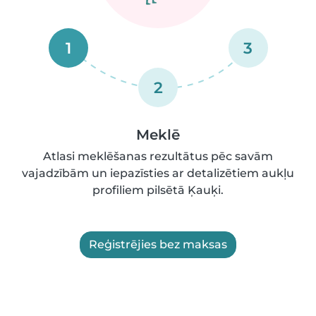
1
3
2
Meklē
Atlasi meklēšanas rezultātus pēc savām
vajadzībām un iepazīsties ar detalizētiem aukļu
profiliem pilsētā Ķauķi.
Reģistrējies bez maksas