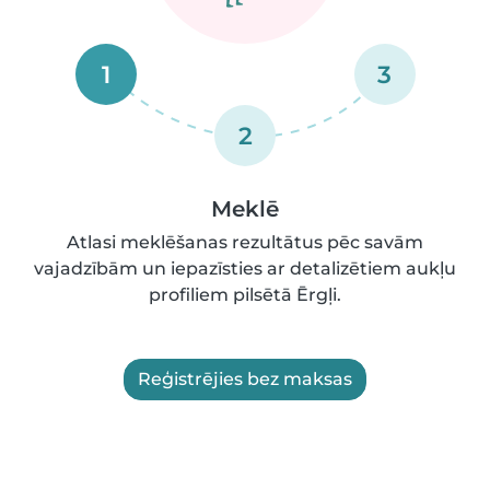
1
3
2
Meklē
Atlasi meklēšanas rezultātus pēc savām
vajadzībām un iepazīsties ar detalizētiem aukļu
profiliem pilsētā Ērgļi.
Reģistrējies bez maksas