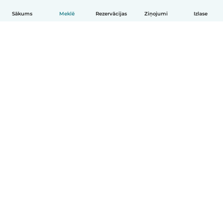
Sākums
Meklē
Rezervācijas
Ziņojumi
Izlase
Latviešu
Kā tas darbojas
Palīdzība
Noteikumi un privātums
Cenas
Informācija par uzņēmumu
Babysits darbam
Kopienas standarti
© Babysits B.V.