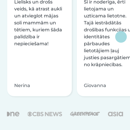
Lielisks un drošs
Šī ir noderīga, ērti
veids, kā atrast aukli
lietojama un
un atvieglot mājas
uzticama lietotne.
soli mammām un
Tajā iestrādātās
tētiem, kuriem šāda
drošības funkcijas 
palīdzība ir
identitātes
nepieciešama!
pārbaudes
lietotājiem ļauj
justies pasargātie
no krāpniecības.
Nerina
Giovanna