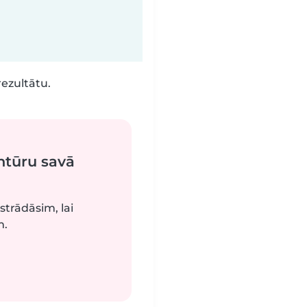
rezultātu.
ntūru savā
strādāsim, lai
m.