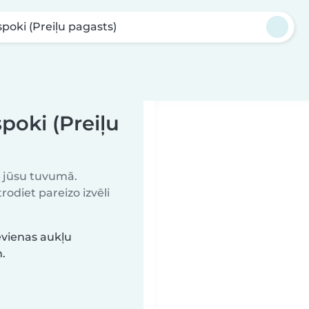
poki (Preiļu pagasts)
poki (Preiļu
u jūsu tuvumā.
odiet pareizo izvēli
evienas aukļu
.