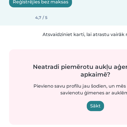
Reģistrējies bez maksas
4,7 / 5
Atsvaidziniet karti, lai atrastu vairāk 
Neatradi piemērotu aukļu aģe
apkaimē?
Pievieno savu profilu jau šodien, un mēs 
savienotu ģimenes ar auklē
Sākt