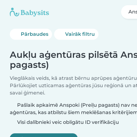
Ans
Pārbaudes
Vairāk filtru
Aukļu aģentūras pilsētā Ans
pagasts)
Vieglākais veids, kā atrast bērnu aprūpes aģentūr
Pārlūkojiet uzticamas aģentūras jūsu reģionā un atr
savai ģimenei.
Pašlaik apkaimē Anspoki (Preiļu pagasts) nav n
aģentūras, kas atbilstu šiem meklēšanas kritērijiem
Visi dalībnieki veic obligātu ID verifikāciju