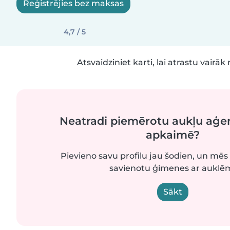
Reģistrējies bez maksas
4,7 / 5
Atsvaidziniet karti, lai atrastu vairāk 
Neatradi piemērotu aukļu aģe
apkaimē?
Pievieno savu profilu jau šodien, un mēs 
savienotu ģimenes ar auklē
Sākt