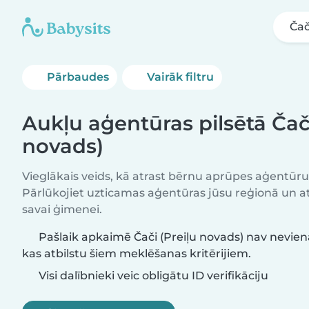
Čač
Pārbaudes
Vairāk filtru
Aukļu aģentūras pilsētā Čači
novads)
Vieglākais veids, kā atrast bērnu aprūpes aģentūr
Pārlūkojiet uzticamas aģentūras jūsu reģionā un atr
savai ģimenei.
Pašlaik apkaimē Čači (Preiļu novads) nav nevien
kas atbilstu šiem meklēšanas kritērijiem.
Visi dalībnieki veic obligātu ID verifikāciju