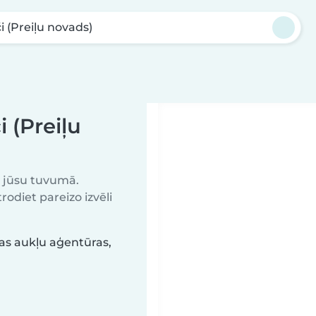
i (Preiļu novads)
 (Preiļu
u jūsu tuvumā.
odiet pareizo izvēli
as aukļu aģentūras,