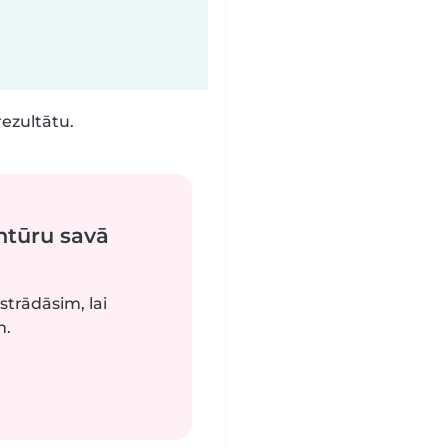
rezultātu.
ntūru savā
strādāsim, lai
m.