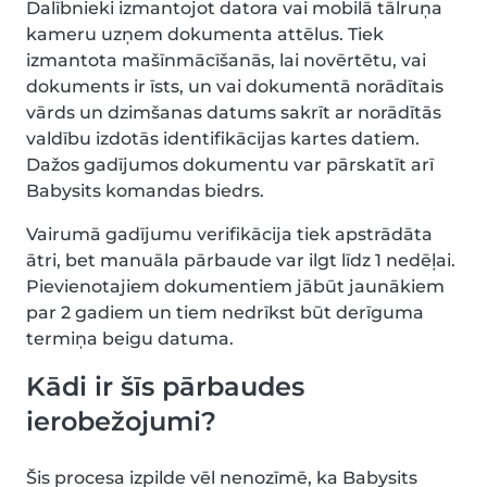
Dalībnieki izmantojot datora vai mobilā tālruņa
kameru uzņem dokumenta attēlus. Tiek
izmantota mašīnmācīšanās, lai novērtētu, vai
dokuments ir īsts, un vai dokumentā norādītais
vārds un dzimšanas datums sakrīt ar norādītās
valdību izdotās identifikācijas kartes datiem.
Dažos gadījumos dokumentu var pārskatīt arī
Babysits komandas biedrs.
Vairumā gadījumu verifikācija tiek apstrādāta
ātri, bet manuāla pārbaude var ilgt līdz 1 nedēļai.
Pievienotajiem dokumentiem jābūt jaunākiem
par 2 gadiem un tiem nedrīkst būt derīguma
termiņa beigu datuma.
Kādi ir šīs pārbaudes
ierobežojumi?
Šis procesa izpilde vēl nenozīmē, ka Babysits