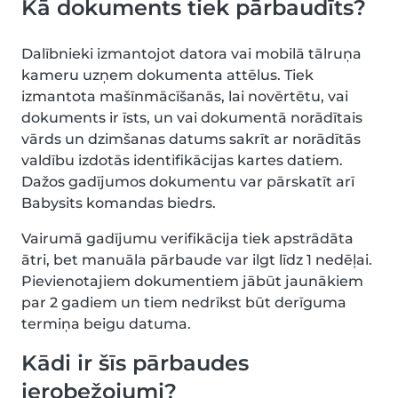
Kā dokuments tiek pārbaudīts?
Dalībnieki izmantojot datora vai mobilā tālruņa
kameru uzņem dokumenta attēlus. Tiek
izmantota mašīnmācīšanās, lai novērtētu, vai
dokuments ir īsts, un vai dokumentā norādītais
vārds un dzimšanas datums sakrīt ar norādītās
valdību izdotās identifikācijas kartes datiem.
Dažos gadījumos dokumentu var pārskatīt arī
Babysits komandas biedrs.
Vairumā gadījumu verifikācija tiek apstrādāta
ātri, bet manuāla pārbaude var ilgt līdz 1 nedēļai.
Pievienotajiem dokumentiem jābūt jaunākiem
par 2 gadiem un tiem nedrīkst būt derīguma
termiņa beigu datuma.
Kādi ir šīs pārbaudes
ierobežojumi?