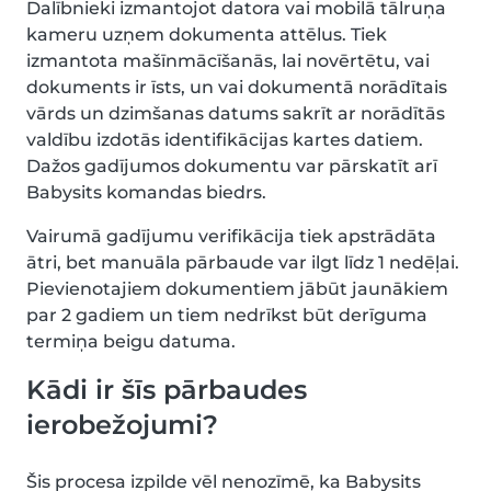
Dalībnieki izmantojot datora vai mobilā tālruņa
kameru uzņem dokumenta attēlus. Tiek
izmantota mašīnmācīšanās, lai novērtētu, vai
dokuments ir īsts, un vai dokumentā norādītais
vārds un dzimšanas datums sakrīt ar norādītās
valdību izdotās identifikācijas kartes datiem.
Dažos gadījumos dokumentu var pārskatīt arī
Babysits komandas biedrs.
Vairumā gadījumu verifikācija tiek apstrādāta
ātri, bet manuāla pārbaude var ilgt līdz 1 nedēļai.
Pievienotajiem dokumentiem jābūt jaunākiem
par 2 gadiem un tiem nedrīkst būt derīguma
termiņa beigu datuma.
Kādi ir šīs pārbaudes
ierobežojumi?
Šis procesa izpilde vēl nenozīmē, ka Babysits