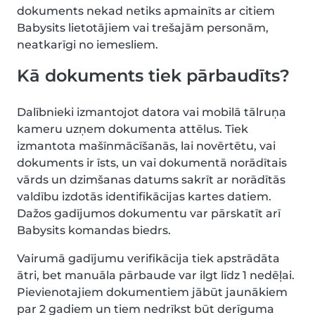
dokuments nekad netiks apmainīts ar citiem
Babysits lietotājiem vai trešajām personām,
neatkarīgi no iemesliem.
Kā dokuments tiek pārbaudīts?
Dalībnieki izmantojot datora vai mobilā tālruņa
kameru uzņem dokumenta attēlus. Tiek
izmantota mašīnmācīšanās, lai novērtētu, vai
dokuments ir īsts, un vai dokumentā norādītais
vārds un dzimšanas datums sakrīt ar norādītās
valdību izdotās identifikācijas kartes datiem.
Dažos gadījumos dokumentu var pārskatīt arī
Babysits komandas biedrs.
Vairumā gadījumu verifikācija tiek apstrādāta
ātri, bet manuāla pārbaude var ilgt līdz 1 nedēļai.
Pievienotajiem dokumentiem jābūt jaunākiem
par 2 gadiem un tiem nedrīkst būt derīguma