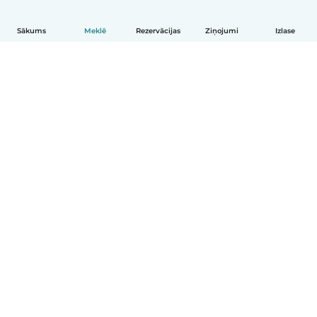
Sākums
Meklē
Rezervācijas
Ziņojumi
Izlase
Latviešu
Kā tas darbojas
Palīdzība
Noteikumi un privātums
Cenas
Informācija par uzņēmumu
Babysits darbam
Kopienas standarti
© Babysits B.V.