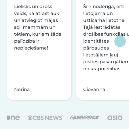
Lielisks un drošs
Šī ir noderīga, ērti
veids, kā atrast aukli
lietojama un
un atvieglot mājas
uzticama lietotne.
soli mammām un
Tajā iestrādātās
tētiem, kuriem šāda
drošības funkcijas 
palīdzība ir
identitātes
nepieciešama!
pārbaudes
lietotājiem ļauj
justies pasargātie
no krāpniecības.
Nerina
Giovanna