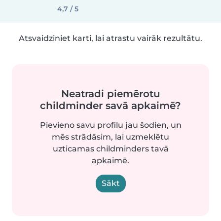
4,7 / 5
Atsvaidziniet karti, lai atrastu vairāk rezultātu.
Neatradi piemērotu
childminder savā apkaimē?
Pievieno savu profilu jau šodien, un
mēs strādāsim, lai uzmeklētu
uzticamas childminders tavā
apkaimē.
Sākt