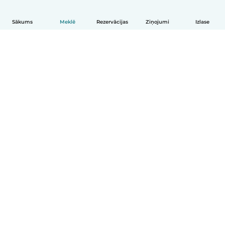
Sākums
Meklē
Rezervācijas
Ziņojumi
Izlase
Latviešu
Kā tas darbojas
Palīdzība
Noteikumi un privātums
Cenas
Informācija par uzņēmumu
Babysits darbam
Kopienas standarti
© Babysits B.V.