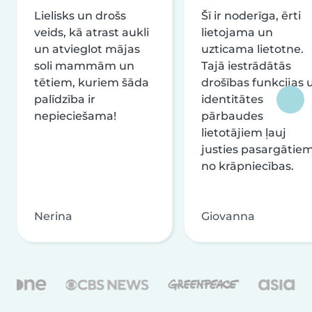
Lielisks un drošs
Šī ir noderīga, ērti
veids, kā atrast aukli
lietojama un
un atvieglot mājas
uzticama lietotne.
soli mammām un
Tajā iestrādātās
tētiem, kuriem šāda
drošības funkcijas 
palīdzība ir
identitātes
nepieciešama!
pārbaudes
lietotājiem ļauj
justies pasargātie
no krāpniecības.
Nerina
Giovanna