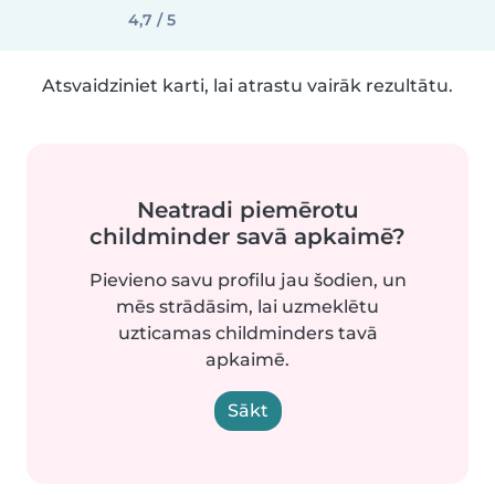
4,7 / 5
Atsvaidziniet karti, lai atrastu vairāk rezultātu.
Neatradi piemērotu
childminder savā apkaimē?
Pievieno savu profilu jau šodien, un
mēs strādāsim, lai uzmeklētu
uzticamas childminders tavā
apkaimē.
Sākt