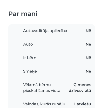
Par mani
Autovadītāja apliecība
Nē
Auto
Nē
Ir bērni
Nē
Smēķē
Nē
Vēlamā bērnu
Ģimenes
pieskatīšanas vieta
dzīvesvietā
Valodas, kurās runāju
Latviešu