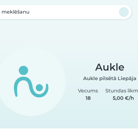
c meklēšanu
Aukle
Aukle pilsētā Liepāja
Vecums
Stundas lik
18
5,00 €/h