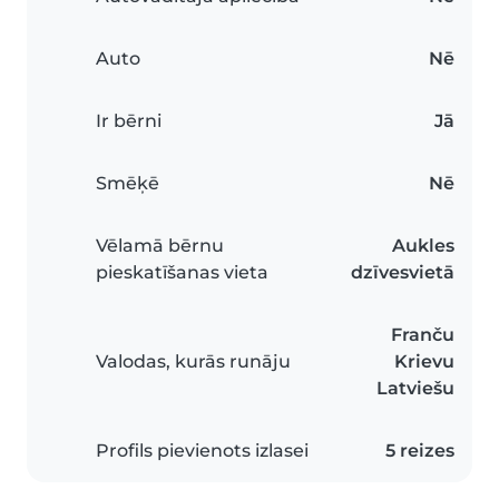
Auto
Nē
Ir bērni
Jā
Smēķē
Nē
Vēlamā bērnu
Aukles
pieskatīšanas vieta
dzīvesvietā
Franču
Valodas, kurās runāju
Krievu
Latviešu
Profils pievienots izlasei
5 reizes