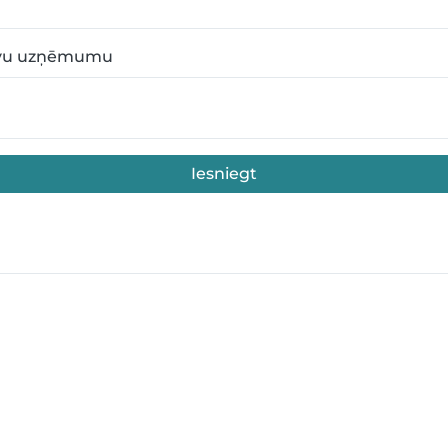
avu uzņēmumu
Iesniegt