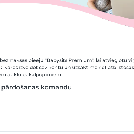
bezmaksas pieeju "Babysits Premium", lai atvieglotu v
ki varēs izveidot sev kontu un uzsākt meklēt atbilstoša
iem aukļu pakalpojumiem.
u pārdošanas komandu